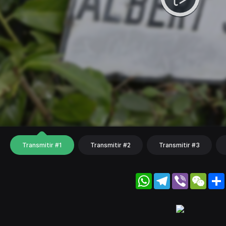
Transmitir #1
Transmitir #2
Transmitir #3
WhatsApp
Telegram
Viber
WeC