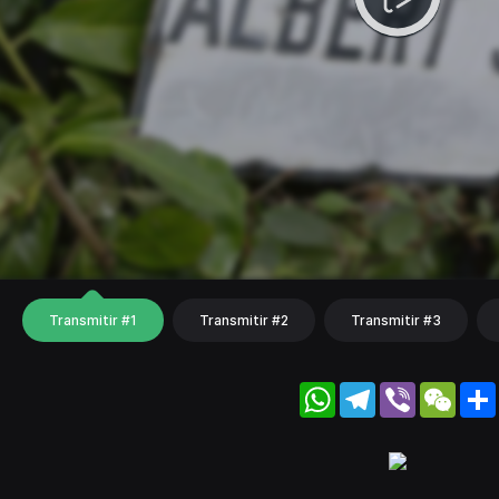
Transmitir #1
Transmitir #2
Transmitir #3
WhatsApp
Telegram
Viber
WeC