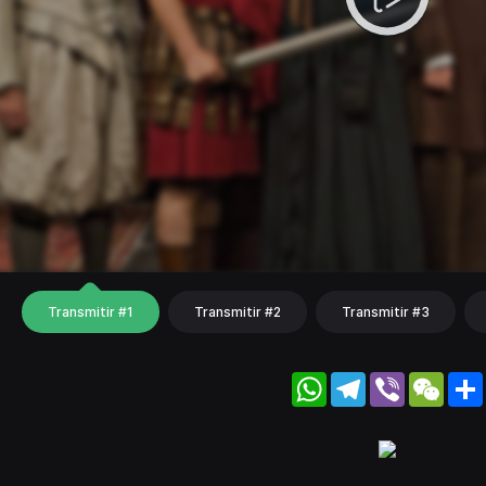
Transmitir #1
Transmitir #2
Transmitir #3
WhatsApp
Telegram
Viber
WeC