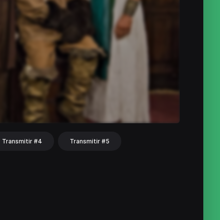
Transmitir #4
Transmitir #5
hat
Share