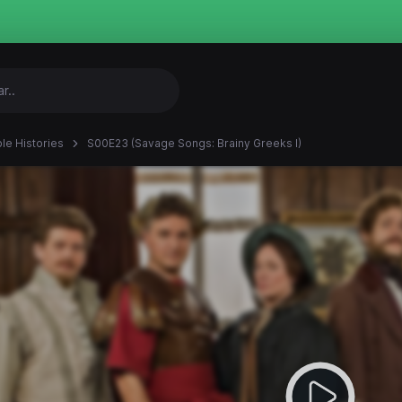
ble Histories
S00E23 (Savage Songs: Brainy Greeks I)