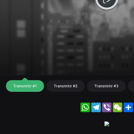
Transmitir #1
Transmitir #2
Transmitir #3
WhatsApp
Telegram
Viber
WeC