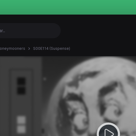
Honeymooners
S00E114 (Suspense)