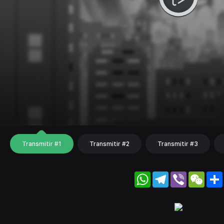
Transmitir #1
Transmitir #2
Transmitir #3
WhatsApp
Telegram
Viber
WeC