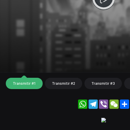
Transmitir #1
Transmitir #2
Transmitir #3
WhatsApp
Telegram
Viber
WeC