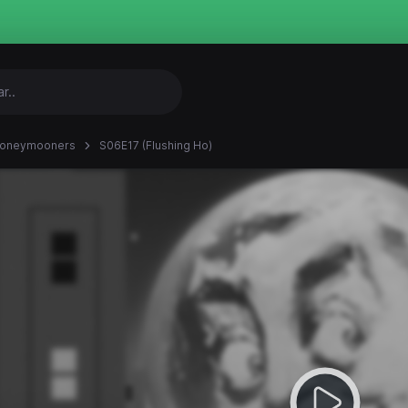
Honeymooners
S06E17 (Flushing Ho)