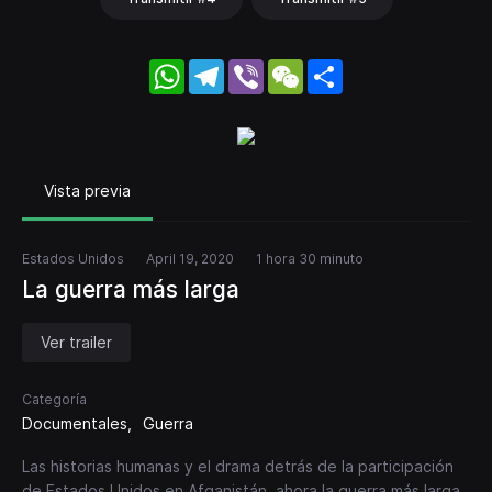
WhatsApp
Telegram
Viber
WeChat
Share
Vista previa
Estados Unidos
April 19, 2020
1 hora 30 minuto
La guerra más larga
Ver trailer
Categoría
Documentales
Guerra
Las historias humanas y el drama detrás de la participación
de Estados Unidos en Afganistán, ahora la guerra más larga