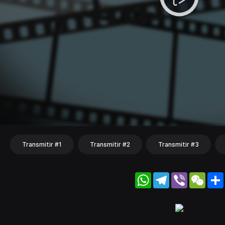
Transmitir #1
Transmitir #2
Transmitir #3
WhatsApp
Telegram
Viber
WeC