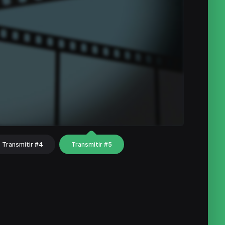
Transmitir #4
Transmitir #5
hat
Share