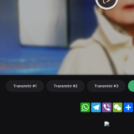
Transmitir #1
Transmitir #2
Transmitir #3
WhatsApp
Telegram
Viber
WeC