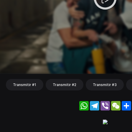
Transmitir #1
Transmitir #2
Transmitir #3
WhatsApp
Telegram
Viber
WeC