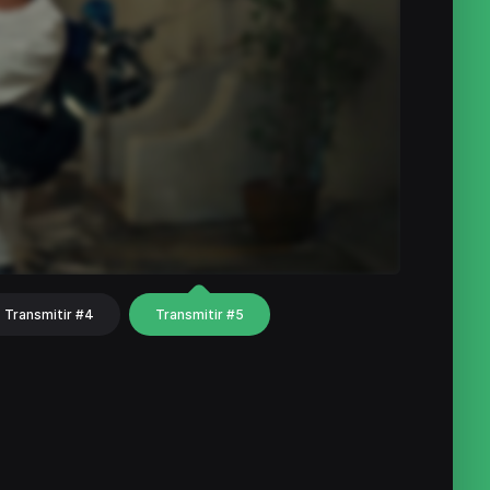
Transmitir #4
Transmitir #5
hat
Share