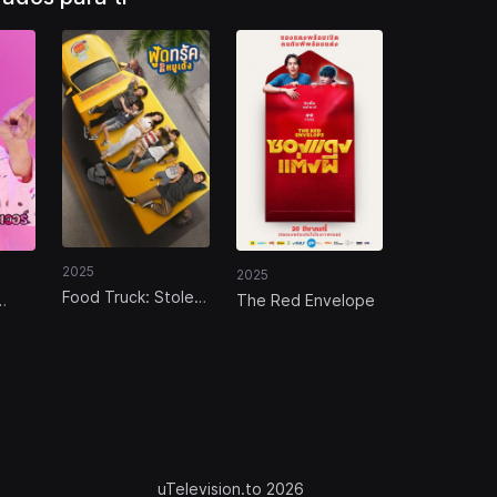
2025
2025
Food Truck: Stolen
The Red Envelope
Love... and Moo
wer
Deng
uTelevision.to 2026